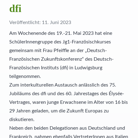
dfi
Schülernachhilfe
Hauswirtschaft
Veröffentlicht: 11. Juni 2023
Elternbeirat
Am Wochenende des 19.-21. Mai 2023 hat eine
SchülerInnengruppe des Jg1-Französischkurses
SMV
gemeinsam mit Frau Pfeiffle an der „Deutsch-
Französischen Zukunftskonferenz“ des Deutsch-
Freunde
Französischen Instituts (dfi) in Ludwigsburg
teilgenommen.
Partner
Zum interkulturellen Austausch anlässlich des 75.
Jubiläums des dfi und des 60. Jahrestages des Élysée-
Vertrages, waren junge Erwachsene im Alter von 16 bis
29 Jahren geladen, um die Zukunft Europas zu
diskutieren.
Neben den beiden Delegationen aus Deutschland und
Frankreich, nahmen ebenfalls VertreterInnen aus Italien