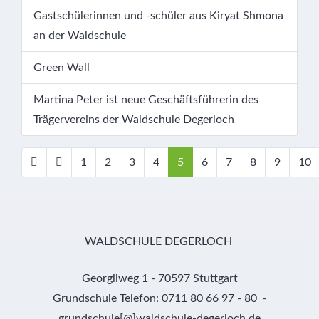
Gastschülerinnen und -schüler aus Kiryat Shmona
an der Waldschule
Green Wall
Martina Peter ist neue Geschäftsführerin des
Trägervereins der Waldschule Degerloch
1
2
3
4
5
6
7
8
9
10
Seite 5 von 10
WALDSCHULE DEGERLOCH
Georgiiweg 1 - 70597 Stuttgart
Grundschule Telefon: 0711 80 66 97 - 80 -
grundschule[@]waldschule-degerloch.de