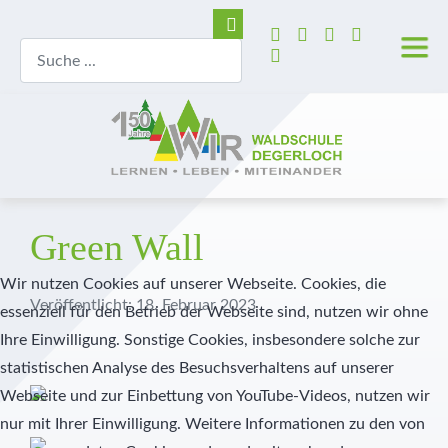
Wer wir sind
Grundschule
Hortbetreuung
Lage und Anfahrt
Trägerverein
Tag der offenen Tür
Unser Leitbild
Realschule
Betreute selbstständige Lernzeit
Barrierefreie Waldschule
Schulleitung
Aufnahmeverfahren
Unser Schulprogramm
Realschulaufsetzer
AGs
Stellenangebote
Kollegium
Kosten
Montessori
Gymnasium
Pädagogisch-didaktische Besonderheiten
Presse
Pädagogische Unterstützung
Vormerkung
Green Wall
Wir nutzen Cookies auf unserer Webseite. Cookies, die
MINT
Prävention
Geschichte der Waldschule
Sekretariat
Veröffentlicht: 18. Februar 2023
essenziell für den Betrieb der Webseite sind, nutzen wir ohne
Diabetes Typ 1
Veranstaltungshighlights
Schulkrankenschwestern
Ihre Einwilligung. Sonstige Cookies, insbesondere solche zur
statistischen Analyse des Besuchsverhaltens auf unserer
Außerunterrichtliche Veranstaltungen
Verwaltung
Webseite und zur Einbettung von YouTube-Videos, nutzen wir
nur mit Ihrer Einwilligung. Weitere Informationen zu den von
Praktika
Küche