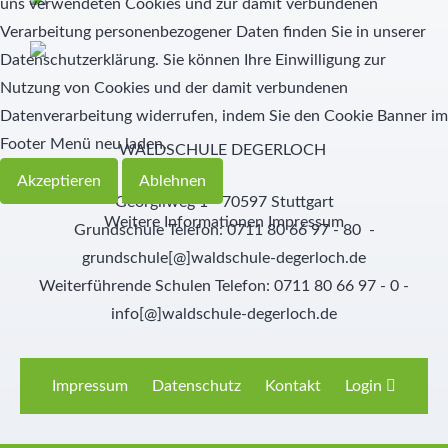
uns verwendeten Cookies und zur damit verbundenen
Verarbeitung personenbezogener Daten finden Sie in unserer
Schülernachhilfe
Hauswirtschaft
Datenschutzerklärung. Sie können Ihre Einwilligung zur
Nutzung von Cookies und der damit verbundenen
Elternbeirat
Datenverarbeitung widerrufen, indem Sie den Cookie Banner im
Footer Menü neu laden.
SMV
WALDSCHULE DEGERLOCH
Akzeptieren
Ablehnen
Freunde
Georgiiweg 1 - 70597 Stuttgart
Weitere Informationen
Impressum
Grundschule Telefon: 0711 80 66 97 - 80 -
Partner
grundschule[@]waldschule-degerloch.de
Weiterführende Schulen Telefon: 0711 80 66 97 - 0 -
info[@]waldschule-degerloch.de
Impressum
Datenschutz
Kontakt
Login