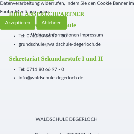
Datenverarbeitung widerrufen, indem Sie den Cookie Banner im
Footer Menü neu laden.
IHRE ANSPRECHPARTNER
Akzeptieren
Ablehnen
Sekretariat Grundschule
Weitere Informationen
Impressum
Tel: 0711 80 66 97 - 80
grundschule@waldschule-degerloch.de
Sekretariat Sekundarstufe I und II
Tel: 0711 80 66 97 - 0
info@waldschule-degerloch.de
WALDSCHULE DEGERLOCH