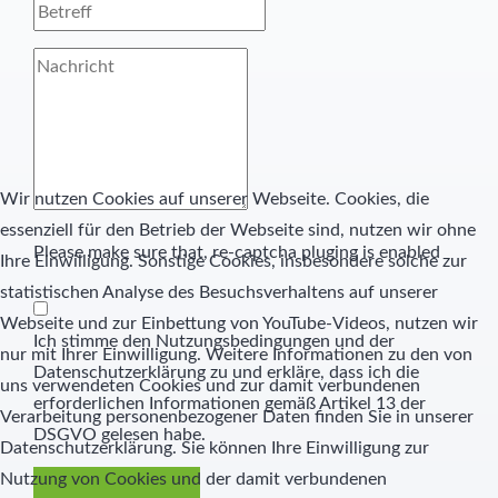
Schülernachhilfe
Hauswirtschaft
Elternbeirat
SMV
Wir nutzen Cookies auf unserer Webseite. Cookies, die
Freunde
essenziell für den Betrieb der Webseite sind, nutzen wir ohne
Please make sure that, re-captcha pluging is enabled
Ihre Einwilligung. Sonstige Cookies, insbesondere solche zur
Partner
statistischen Analyse des Besuchsverhaltens auf unserer
Webseite und zur Einbettung von YouTube-Videos, nutzen wir
Ich stimme den Nutzungsbedingungen und der
nur mit Ihrer Einwilligung. Weitere Informationen zu den von
Datenschutzerklärung zu und erkläre, dass ich die
uns verwendeten Cookies und zur damit verbundenen
erforderlichen Informationen gemäß Artikel 13 der
Verarbeitung personenbezogener Daten finden Sie in unserer
DSGVO gelesen habe.
Datenschutzerklärung. Sie können Ihre Einwilligung zur
Nutzung von Cookies und der damit verbundenen
Nachricht senden