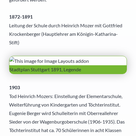
Schülernachhilfe
Hauswirtschaft
1872-1891
Leitung der Schule durch Heinrich Mozer mit Gottfried
Elternbeirat
Krockenberger (Hauptlehrer am Königin-Katharina-
Stift)
SMV
Freunde
Stadtplan Stuttgart 1891, Legende
Partner
1903
Tod Heinrich Mozers: Einstellung der Elementarschule,
Weiterführung von Kindergarten und Töchterinstitut.
Eugenie Berger wird Schulleiterin mit Oberreallehrer
Sieder von der Wagenburgoberschule (1906-1935). Das
Töchterinstitut hat ca. 70 Schülerinnen in acht Klassen