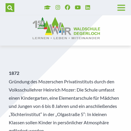
Wer wir sind
Grundschule
Hortbetreuung
Lage und Anfahrt
Trägerverein
Tag der offenen Tür
Unser Leitbild
Realschule
Betreute selbstständige Lernzeit
Barrierefreie Waldschule
Schulleitung
Aufnahmeverfahren
Unser Schulprogramm
Realschulaufsetzer
AGs
Stellenangebote
Kollegium
Kosten
Montessori
Gymnasium
Pädagogisch-didaktische Besonderheiten
Presse
Pädagogische Unterstützung
Vormerkung
1872
Gründung des Mozerschen Privatinstituts durch den
MINT
Prävention
Geschichte der Waldschule
Sekretariat
Volksschullehrer Heinrich Mozer: Die Schule umfasst
einen Kindergarten, eine Elementarschule für Mädchen
Diabetes Typ 1
Veranstaltungshighlights
Schulkrankenschwestern
und Jungen von 6 bis 8 Jahren und ein anschließendes
Außerunterrichtliche Veranstaltungen
Verwaltung
„Töchterinstitut“ in der „Olgastraße 5“: In kleinen
Klassen sollen Kinder in persönlicher Atmosphäre
Praktika
Küche
gefördert werden.