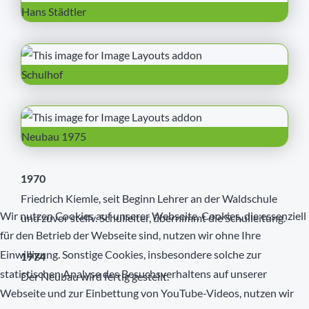
Hans Städtler
Schulhof
Neubau 1975
1970
Friedrich Kiemle, seit Beginn Lehrer an der Waldschule
Wir nutzen Cookies auf unserer Webseite. Cookies, die essenziell
und zuvor stellv. Schulleiter, übernimmt die Schulleitung.
für den Betrieb der Webseite sind, nutzen wir ohne Ihre
Einwilligung. Sonstige Cookies, insbesondere solche zur
1974
statistischen Analyse des Besuchsverhaltens auf unserer
Der Neubau wird fertig gestellt.
Webseite und zur Einbettung von YouTube-Videos, nutzen wir