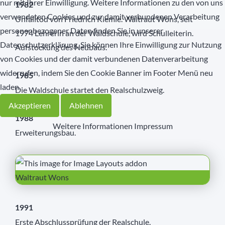
nur mit Ihrer Einwilligung. Weitere Informationen zu den von uns
1982
verwendeten Cookies und zur damit verbundenen Verarbeitung
Unfalltod von Friedrich Kiemle. Waltraut Wons, seit
personenbezogener Daten finden Sie in unserer
1974 Lehrerin an der Waldschule, wird Schulleiterin.
Datenschutzerklärung. Sie können Ihre Einwilligung zur Nutzung
Aufstockung des Neubaus.
von Cookies und der damit verbundenen Datenverarbeitung
widerrufen, indem Sie den Cookie Banner im Footer Menü neu
1985
laden.
Die Waldschule startet den Realschulzweig.
Akzeptieren
Ablehnen
1988
Weitere Informationen
Impressum
Erweiterungsbau.
Waltraut Wons
1991
Erste Abschlussprüfung der Realschule.