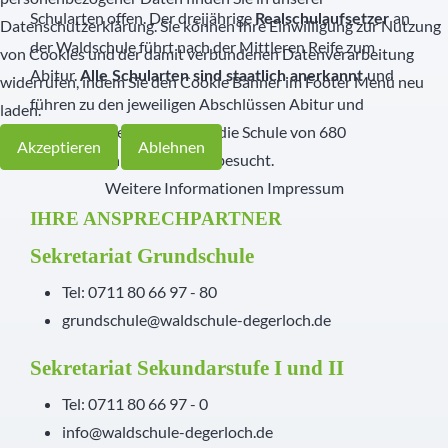
Schularten offen. Der dreijährige
an
Realschulaufsetzer
Datenschutzerklärung. Sie können Ihre Einwilligung zur Nutzung
der Waldschule führt nach der Mittleren Reife zum
von Cookies und der damit verbundenen Datenverarbeitung
Abitur.
und
Alle Schularten sind staatlich anerkannt
widerrufen, indem Sie den Cookie Banner im Footer Menü neu
führen zu den jeweiligen Abschlüssen Abitur und
laden.
Mittlere Reife. Zurzeit wird die Schule von 680
Akzeptieren
Ablehnen
Schülerinnen und Schülern besucht.
Weitere Informationen
Impressum
IHRE ANSPRECHPARTNER
Sekretariat Grundschule
Tel: 0711 80 66 97 - 80
grundschule@waldschule-degerloch.de
Sekretariat Sekundarstufe I und II
Tel: 0711 80 66 97 - 0
info@waldschule-degerloch.de