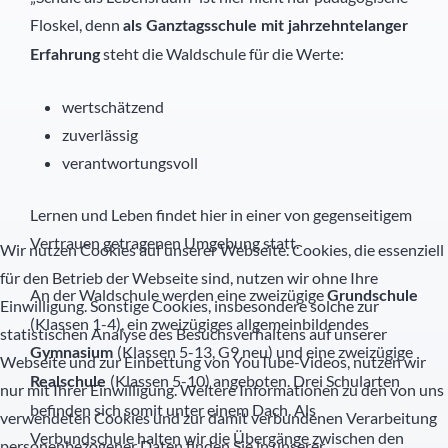
Floskel, denn
als Ganztagsschule mit jahrzehntelanger
Schülernachhilfe
Hauswirtschaft
steht die Waldschule für die Werte:
Erfahrung
Elternbeirat
wertschätzend
zuverlässig
SMV
verantwortungsvoll
Freunde
Lernen und Leben findet hier in einer von gegenseitigem
Vertrauen getragenen Umgebung statt.
Wir nutzen Cookies auf unserer Webseite. Cookies, die essenziell
Partner
für den Betrieb der Webseite sind, nutzen wir ohne Ihre
An der Waldschule werden eine zweizügige
Grundschule
Einwilligung. Sonstige Cookies, insbesondere solche zur
(Klassen 1-4), ein zweizügiges allgemeinbildendes
statistischen Analyse des Besuchsverhaltens auf unserer
(Klassen 5-13, G9 neu) und eine zweizügige
Gymnasium
Webseite und zur Einbettung von YouTube-Videos, nutzen wir
(Klassen 5-10) angeboten. Drei Schularten
Realschule
nur mit Ihrer Einwilligung. Weitere Informationen zu den von uns
befinden sich somit unter einem Dach. Als
verwendeten Cookies und zur damit verbundenen Verarbeitung
Verbundschule halten wir die Übergänge zwischen den
personenbezogener Daten finden Sie in unserer