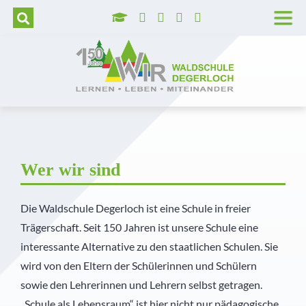
Wer wir sind
Grundschule
Hortbetreuung
Lage und Anfahrt
Trägerverein
Tag der offenen Tür
Unser Leitbild
Realschule
Betreute selbstständige Lernzeit
Barrierefreie Waldschule
Schulleitung
Aufnahmeverfahren
Unser Schulprogramm
Realschulaufsetzer
AGs
Stellenangebote
Kollegium
Kosten
Montessori
Gymnasium
Pädagogisch-didaktische Besonderheiten
Presse
Pädagogische Unterstützung
Vormerkung
Wer wir sind
MINT
Prävention
Geschichte der Waldschule
Sekretariat
Die Waldschule Degerloch ist eine Schule in freier
Trägerschaft. Seit 150 Jahren ist unsere Schule eine
Diabetes Typ 1
Veranstaltungshighlights
Schulkrankenschwestern
interessante Alternative zu den staatlichen Schulen. Sie
wird von den Eltern der Schülerinnen und Schülern
Außerunterrichtliche Veranstaltungen
Verwaltung
sowie den Lehrerinnen und Lehrern selbst getragen.
Praktika
Küche
„Schule als Lebensraum“ ist hier nicht nur pädagogische