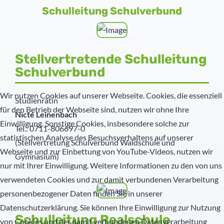
Schulleitung Schulverbund
Schülernachhilfe
Hauswirtschaft
Elternbeirat
Stellvertretende Schulleitung
Schulverbund
SMV
Wir nutzen Cookies auf unserer Webseite. Cookies, die essenziell
Studienrätin
Freunde
für den Betrieb der Webseite sind, nutzen wir ohne Ihre
Nicté Leinenbach
Einwilligung. Sonstige Cookies, insbesondere solche zur
Partner
Tel.: 0711-806697-0
statistischen Analyse des Besuchsverhaltens auf unserer
(Stellvertretung Schulverbund Waldschule und
Webseite und zur Einbettung von YouTube-Videos, nutzen wir
Gymnasium)
nur mit Ihrer Einwilligung. Weitere Informationen zu den von uns
verwendeten Cookies und zur damit verbundenen Verarbeitung
personenbezogener Daten finden Sie in unserer
Datenschutzerklärung. Sie können Ihre Einwilligung zur Nutzung
Schulleitung Realschule
von Cookies und der damit verbundenen Datenverarbeitung