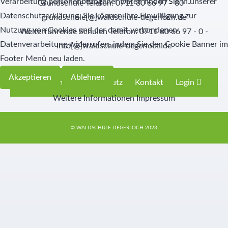
Verarbeitung personenbezogener Daten finden Sie in unserer
Grundschule Telefon: 0711 80 66 97 - 80 -
Datenschutzerklärung. Sie können Ihre Einwilligung zur
grundschule[@]waldschule-degerloch.de
Nutzung von Cookies und der damit verbundenen
Weiterführende Schulen Telefon: 0711 80 66 97 - 0 -
Datenverarbeitung widerrufen, indem Sie den Cookie Banner im
info[@]waldschule-degerloch.de
Footer Menü neu laden.
Akzeptieren
Ablehnen
Impressum
Datenschutz
Kontakt
Login
Weitere Informationen
Impressum
© WALDSCHULE DEGERLOCH 2023