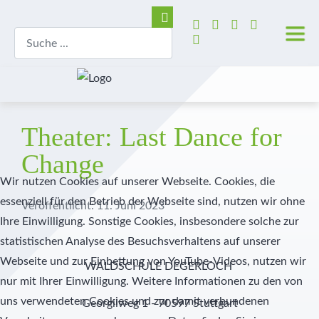
Theater: Last Dance for
Change
Wir nutzen Cookies auf unserer Webseite. Cookies, die
essenziell für den Betrieb der Webseite sind, nutzen wir ohne
Veröffentlicht: 11. Juni 2023
Ihre Einwilligung. Sonstige Cookies, insbesondere solche zur
statistischen Analyse des Besuchsverhaltens auf unserer
Webseite und zur Einbettung von YouTube-Videos, nutzen wir
WALDSCHULE DEGERLOCH
nur mit Ihrer Einwilligung. Weitere Informationen zu den von
uns verwendeten Cookies und zur damit verbundenen
Georgiiweg 1 - 70597 Stuttgart