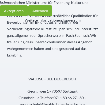
laden.
spanischen Ministeriums für Erziehung, Kultur und
Sport.
Akzeptieren
Ablehnen
Das DELE-Zertifikat ist eine zusätzliche Qualifikation für
Weitere Informationen
Impressum
Bewerbungen im In- und Ausland, hilft in der
Vorbereitung auf die Kursstufe Spanisch und unterstützt
ganz allgemein den Spracherwerb im Fach Spanisch. Wir
freuen uns, dass unsere Schülerinnen dieses Angebot
wahrgenommen haben und sind gespannt auf das
Ergebnis.
WALDSCHULE DEGERLOCH
Georgiiweg 1 - 70597 Stuttgart
Grundschule Telefon: 0711 80 66 97 - 80 -
grundschule[@]waldschule-degerloch.de