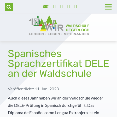
Wer wir sind
Grundschule
Hortbetreuung
Lage und Anfahrt
Trägerverein
Tag der offenen Tür
Unser Leitbild
Realschule
Betreute selbstständige Lernzeit
Barrierefreie Waldschule
Schulleitung
Aufnahmeverfahren
Unser Schulprogramm
Realschulaufsetzer
AGs
Stellenangebote
Kollegium
Kosten
Spanisches
Sprachzertifikat DELE
Montessori
Gymnasium
Pädagogisch-didaktische Besonderheiten
Presse
Pädagogische Unterstützung
Vormerkung
an der Waldschule
MINT
Prävention
Geschichte der Waldschule
Sekretariat
Diabetes Typ 1
Veranstaltungshighlights
Schulkrankenschwestern
Veröffentlicht: 11. Juni 2023
Auch dieses Jahr haben wir an der Waldschule wieder
Außerunterrichtliche Veranstaltungen
Verwaltung
die DELE-Prüfung in Spanisch durchgeführt. Das
Diploma de Español como Lengua Extranjera ist ein
Praktika
Küche