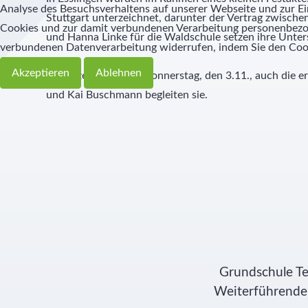
Analyse des Besuchsverhaltens auf unserer Webseite und zur Ei
Stuttgart unterzeichnet, darunter der Vertrag zwisch
Cookies und zur damit verbundenen Verarbeitung personenbezoge
Schülernachhilfe
Hauswirtschaft
und Hanna Linke für die Waldschule setzen ihre Unter
verbundenen Datenverarbeitung widerrufen, indem Sie den Coo
Elternbeirat
Akzeptieren
Ablehnen
Gleichzeitig flog am Donnerstag, den 3.11., auch die 
und Kai Buschmann begleiten sie.
SMV
Freunde
Partner
Grundschule Te
Weiterführende 