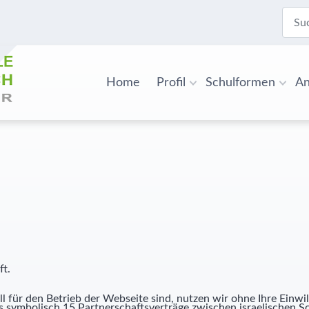
Suche
Home
Profil
Schulformen
An
ft.
l für den Betrieb der Webseite sind, nutzen wir ohne Ihre Einwil
s symbolisch 15 Partnerschaftsverträge zwischen israelischen 