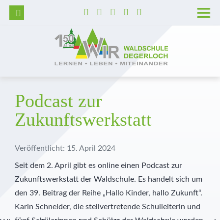
Wer wir sind
Grundschule
Hortbetreuung
Lage und Anfahrt
Trägerverein
Tag der offenen Tür
Unser Leitbild
Realschule
Betreute selbstständige Lernzeit
Barrierefreie Waldschule
Schulleitung
Aufnahmeverfahren
Unser Schulprogramm
Realschulaufsetzer
AGs
Stellenangebote
Kollegium
Kosten
Podcast zur
Zukunftswerkstatt
Montessori
Gymnasium
Pädagogisch-didaktische Besonderheiten
Presse
Pädagogische Unterstützung
Vormerkung
MINT
Prävention
Geschichte der Waldschule
Sekretariat
Veröffentlicht: 15. April 2024
Diabetes Typ 1
Veranstaltungshighlights
Schulkrankenschwestern
Seit dem 2. April gibt es online einen Podcast zur
Zukunftswerkstatt der Waldschule. Es handelt sich um
Außerunterrichtliche Veranstaltungen
Verwaltung
den 39. Beitrag der Reihe „Hallo Kinder, hallo Zukunft“.
Karin Schneider, die stellvertretende Schulleiterin und
Praktika
Küche