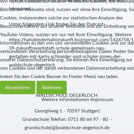
fünf Schülerinnen und Schüler der Waldschule werden
Wir nutzen Cookies auf unserer Webseite. Cookies, die essenziel
interviewt.
Betrieb der Webseite sind, nutzen wir ohne Ihre Einwilligung. S
Schülernachhilfe
Hauswirtschaft
Cookies, insbesondere solche zur statistischen Analyse des
Unter folgendem Link finden Sie den Podcast:
Besuchsverhaltens auf unserer Webseite und zur Einbettung vo
Elternbeirat
YouTube-Videos, nutzen wir nur mit Ihrer Einwilligung. Weitere
https://hallokinderhallozukunft.buzzsprout.com/1424758/
Informationen zu den von uns verwendeten Cookies und zur da
SMV
39-zukunftswerkstatt-schule-gemeinsam-neu-
verbundenen Verarbeitung personenbezogener Daten finden Sie
gestalten-mit-karin-schneider-und-schuler-innen-der-
unserer Datenschutzerklärung. Sie können Ihre Einwilligung zu
Freunde
waldschule-degerloch
von Cookies und der damit verbundenen Datenverarbeitung wid
Partner
indem Sie den Cookie Banner im Footer Menü neu laden.
Akzeptieren
Ablehnen
WALDSCHULE DEGERLOCH
Weitere Informationen
Impressum
Georgiiweg 1 - 70597 Stuttgart
Grundschule Telefon: 0711 80 66 97 - 80 -
grundschule[@]waldschule-degerloch.de