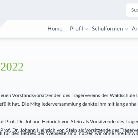
Home
Profil
Schulformen
An
 2022
uen Vorstandsvorsitzenden des Trägervereins der Waldschule De
gefüllt hat. Die Mitgliederversammlung dankte ihm mit lang anha
Prof. Dr. Johann Heinrich von Stein als Vorsitzende des Träger
l für den Betrieb der Webseite sind, nutzen wir ohne Ihre Einwil