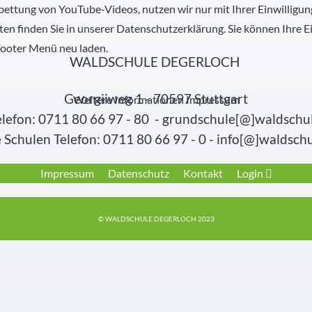
bettung von YouTube-Videos, nutzen wir nur mit Ihrer Einwilligu
n finden Sie in unserer Datenschutzerklärung. Sie können Ihre 
Footer Menü neu laden.
WALDSCHULE DEGERLOCH
Georgiiweg 1 - 70597 Stuttgart
Weitere Informationen
Impressum
lefon: 0711 80 66 97 - 80 - grundschule[@]waldschu
Schulen Telefon: 0711 80 66 97 - 0 - info[@]waldsch
Impressum
Datenschutz
Kontakt
Login
© WALDSCHULE DEGERLOCH 2023