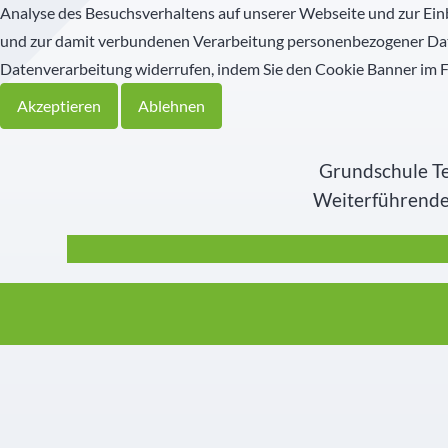
Analyse des Besuchsverhaltens auf unserer Webseite und zur Ein
und zur damit verbundenen Verarbeitung personenbezogener Date
Schülernachhilfe
Hauswirtschaft
Datenverarbeitung widerrufen, indem Sie den Cookie Banner im 
Elternbeirat
Akzeptieren
Ablehnen
SMV
Grundschule Te
Weiterführende 
Freunde
Partner