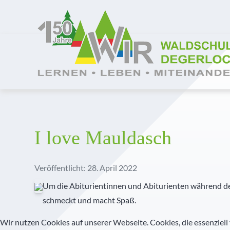
Wer wir sind
Grundschule
Hortbetreuung
Lage und Anfahrt
Trägerverein
Tag der offenen Tür
Unser Leitbild
Realschule
Betreute selbstständige Lernzeit
Barrierefreie Waldschule
Schulleitung
Aufnahmeverfahren
Unser Schulprogramm
Realschulaufsetzer
AGs
Stellenangebote
Kollegium
Kosten
Montessori
Gymnasium
Pädagogisch-didaktische Besonderheiten
Presse
Pädagogische Unterstützung
Vormerkung
I love Mauldasch
MINT
Prävention
Geschichte der Waldschule
Sekretariat
Veröffentlicht: 28. April 2022
Diabetes Typ 1
Veranstaltungshighlights
Schulkrankenschwestern
Um die Abiturientinnen und Abiturienten während der
schmeckt und macht Spaß.
Außerunterrichtliche Veranstaltungen
Verwaltung
Wir nutzen Cookies auf unserer Webseite. Cookies, die essenziell 
Praktika
Küche