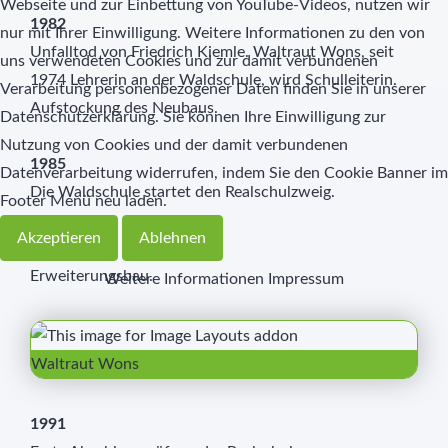
Webseite und zur Einbettung von YouTube-Videos, nutzen wir
1982
nur mit Ihrer Einwilligung. Weitere Informationen zu den von
Unfalltod von Friedrich Kiemle. Waltraut Wons, seit
uns verwendeten Cookies und zur damit verbundenen
1974 Lehrerin an der Waldschule, wird Schulleiterin.
Verarbeitung personenbezogener Daten finden Sie in unserer
Aufstockung des Neubaus.
Datenschutzerklärung. Sie können Ihre Einwilligung zur
Nutzung von Cookies und der damit verbundenen
1985
Datenverarbeitung widerrufen, indem Sie den Cookie Banner im
Die Waldschule startet den Realschulzweig.
Footer Menü neu laden.
Akzeptieren
Ablehnen
1988
Erweiterungsbau.
Weitere Informationen
Impressum
Waltraut Wons
1991