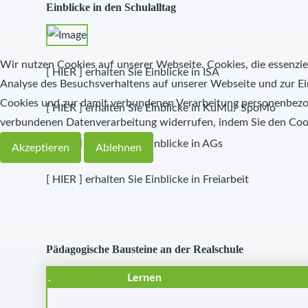
Einblicke in den Schulalltag
Wir nutzen Cookies auf unserer Webseite. Cookies, die essenziel
[
HIER
] erhalten Sie Einblicke in ISA
Analyse des Besuchsverhaltens auf unserer Webseite und zur Ei
Cookies und zur damit verbundenen Verarbeitung personenbezoge
[
HIER
] erhalten Sie Einblicke in KuMu/ SpoMo
verbundenen Datenverarbeitung widerrufen, indem Sie den Coo
[
HIER
] erhalten Sie Einblicke in AGs
Akzeptieren
Ablehnen
[
HIER
] erhalten Sie Einblicke in Freiarbeit
Pädagogische Bausteine an der Realschule
.
Lernen