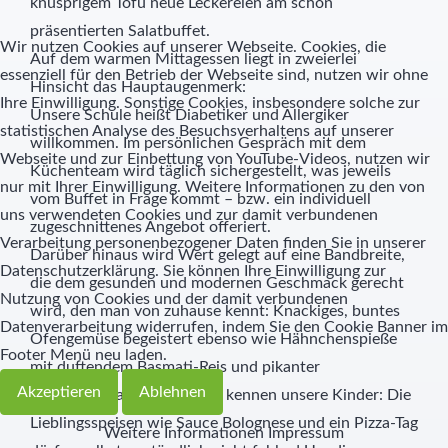
knusprigem Tofu neue Leckereien am schön
präsentierten Salatbuffet.
Wir nutzen Cookies auf unserer Webseite. Cookies, die
Auf dem warmen Mittagessen liegt in zweierlei
essenziell für den Betrieb der Webseite sind, nutzen wir ohne
Hinsicht das Hauptaugenmerk:
Ihre Einwilligung. Sonstige Cookies, insbesondere solche zur
Unsere Schule heißt Diabetiker und Allergiker
statistischen Analyse des Besuchsverhaltens auf unserer
willkommen. Im persönlichen Gespräch mit dem
Webseite und zur Einbettung von YouTube-Videos, nutzen wir
Küchenteam wird täglich sichergestellt, was jeweils
nur mit Ihrer Einwilligung. Weitere Informationen zu den von
vom Buffet in Frage kommt – bzw. ein individuell
uns verwendeten Cookies und zur damit verbundenen
zugeschnittenes Angebot offeriert.
Verarbeitung personenbezogener Daten finden Sie in unserer
Darüber hinaus wird Wert gelegt auf eine Bandbreite,
Datenschutzerklärung. Sie können Ihre Einwilligung zur
die dem gesunden und modernen Geschmack gerecht
Nutzung von Cookies und der damit verbundenen
wird, den man von zuhause kennt: Knackiges, buntes
Datenverarbeitung widerrufen, indem Sie den Cookie Banner im
Ofengemüse begeistert ebenso wie Hähnchenspieße
Footer Menü neu laden.
mit duftendem Basmati-Reis und pikanter
Akzeptieren
Ablehnen
Kokosrahmsauce. Doch wir kennen unsere Kinder: Die
Lieblingsspeisen wie Sauce Bolognese und ein Pizza-Tag
Weitere Informationen
Impressum