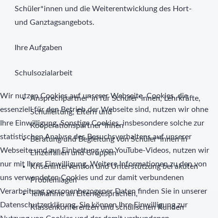
Schüler*innen und die Weiterentwicklung des Hort-
und Ganztagsangebots.
Ihre Aufgaben
Schulsozialarbeit
Wir nutzen Cookies auf unserer Webseite. Cookies, die
Ansprechpartner*in für Schüler*innen, Lehrkräfte,
essenziell für den Betrieb der Webseite sind, nutzen wir ohne
Schulleitung, Eltern und
Ihre Einwilligung. Sonstige Cookies, insbesondere solche zur
Kooperationspartner*innen
statistischen Analyse des Besuchsverhaltens auf unserer
Beratung und Begleitung von Schüler*innen in
Webseite und zur Einbettung von YouTube-Videos, nutzen wir
Einzelfällen und Gruppen
nur mit Ihrer Einwilligung. Weitere Informationen zu den von
Krisenintervention und Unterstützung bei akuten
uns verwendeten Cookies und zur damit verbundenen
Problemlagen
Verarbeitung personenbezogener Daten finden Sie in unserer
Teilnahme an Elterngesprächen,
Datenschutzerklärung. Sie können Ihre Einwilligung zur
Klassenkonferenzen und schulischen Runden