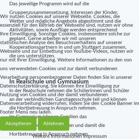
Das jeweilige Programm wird auf die
Gruppenzusammensetzung, Interessen der Kinder,
Wir nutzen Cookies auf unserer Webseite. Cookies, die
Wetter und mögliche Angebote abgestimmt und die
essenziell für den Betrieb der Webseite sind, nutzen wir ohne
Aktivitäten, sowie Ausflüge werden entsprechend
Ihre Einwilligung. Sonstige Cookies, insbesondere solche zur
geplant. Gerne arbeiten wir mit unseren
statistischen Analyse des Besuchsverhaltens auf unserer
Kooperationspartnern in und um Stuttgart zusammen,
Webseite und zur Einbettung von YouTube-Videos, nutzen wir
die uns unterstützen.
nur mit Ihrer Einwilligung. Weitere Informationen zu den von
uns verwendeten Cookies und zur damit verbundenen
Verarbeitung personenbezogener Daten finden Sie in unserer
In Realschule und Gymnasium
Datenschutzerklärung. Sie können Ihre Einwilligung zur
In der Realschule nehmen die Schülerinnen und Schüler
Nutzung von Cookies und der damit verbundenen
an der verbindlichen Ganztagesschule teil und können
Datenverarbeitung widerrufen, indem Sie den Cookie Banner im
die Hortbetreuung in Anspruch nehmen.
Footer Menü neu laden.
Im Gymnasium können Familien das
Akzeptieren
Ablehnen
„Hausaufgabenpaket“ buchen und damit die
Hortbetreuung in Anspruch nehmen.
Weitere Informationen
Impressum