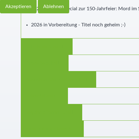
Akzeptieren
Ablehnen
2022 Musical Special zur 150-Jahrfeier: Mord im 
2026 in Vorbereitung - Titel noch geheim ;-)
Schule als Staat
Projektwoche
Abends an der Waldschule
Adventsbasar
Tag der offenen Türe
Einschulung Klasse 5